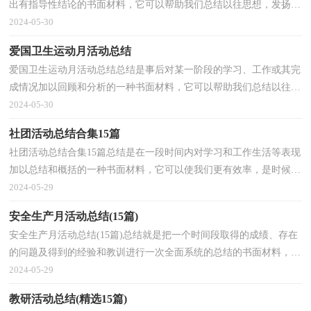
出有指导性结论的书面材料，它可以帮助我们总结以往思想，发扬成
绩，让我们抽出时间写写总结吧。但是却发现不知道该...
2024-05-30
爱国卫生运动月活动总结
爱国卫生运动月活动总结总结是事后对某一阶段的学习、工作或其完
成情况加以回顾和分析的一种书面材料，它可以帮助我们总结以往思
想，发扬成绩，为此我们要做好回顾，写好总结。但是...
2024-05-30
社团活动总结合集15篇
社团活动总结合集15篇总结是在一段时间内对学习和工作生活等表现
加以总结和概括的一种书面材料，它可以使我们更有效率，是时候写
一份总结了。总结你想好怎么写了吗？以下是小编收...
2024-05-29
安全生产月活动总结(15篇)
安全生产月活动总结(15篇)总结就是把一个时间段取得的成绩、存在
的问题及得到的经验和教训进行一次全面系统的总结的书面材料，它
可以帮助我们有寻找学习和工作中的规律，让我们...
2024-05-29
教研活动总结(精选15篇)