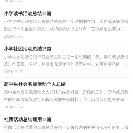
有必须要写一份总结哦。总结怎么写才能发挥它的作...
2024-06-05
小学读书活动总结15篇
小学读书活动总结15篇总结就是对一个时期的学习、工作或其完成情
况进行一次全面系统的回顾和分析的书面材料，它能够给人努力工作
的动力，让我们抽出时间写写总结吧。那么你知道...
2024-06-05
小学社团活动总结15篇
小学社团活动总结15篇总结是对过去一定时期的工作、学习或思想情
况进行回顾、分析，并做出客观评价的书面材料，它可使零星的、肤
浅的、表面的感性认知上升到全面的、系统的、本...
2024-06-05
高中生社会实践活动个人总结
高中生社会实践活动个人总结总结是对某一阶段的工作、学习或思想
中的经验或情况进行分析研究的书面材料，它可以使我们更有效率，
因此十分有必须要写一份总结哦。总结怎么写才能...
2024-05-30
社团活动总结通用15篇
社团活动总结通用15篇总结是把一定阶段内的有关情况分析研究，做