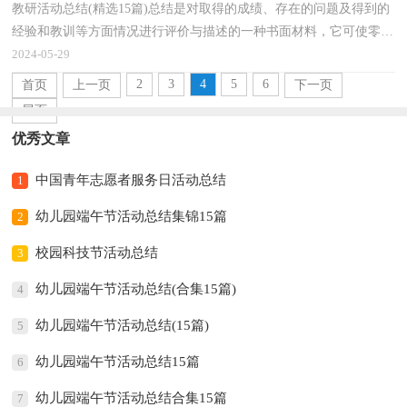
教研活动总结(精选15篇)总结是对取得的成绩、存在的问题及得到的
经验和教训等方面情况进行评价与描述的一种书面材料，它可使零星
的、肤浅的、表面的感性认知上升到全面的、系...
2024-05-29
2
3
4
5
6
首页
上一页
下一页
尾页
优秀文章
中国青年志愿者服务日活动总结
1
幼儿园端午节活动总结集锦15篇
2
校园科技节活动总结
3
幼儿园端午节活动总结(合集15篇)
4
幼儿园端午节活动总结(15篇)
5
幼儿园端午节活动总结15篇
6
幼儿园端午节活动总结合集15篇
7