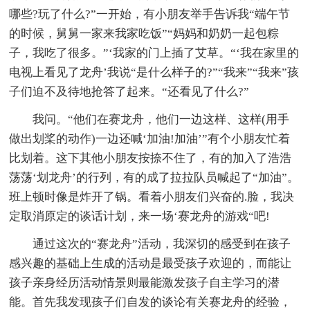
哪些?玩了什么?”一开始，有小朋友举手告诉我“端午节
的时候，舅舅一家来我家吃饭”“妈妈和奶奶一起包粽
子，我吃了很多。”‘我家的门上插了艾草。“‘我在家里的
电视上看见了龙舟’我说“是什么样子的?”“我来”“我来”孩
子们迫不及待地抢答了起来。“还看见了什么?”
我问。“他们在赛龙舟，他们一边这样、这样(用手
做出划桨的动作)一边还喊‘加油!加油’”有个小朋友忙着
比划着。这下其他小朋友按捺不住了，有的加入了浩浩
荡荡‘划龙舟’的行列，有的成了拉拉队员喊起了“加油”。
班上顿时像是炸开了锅。看着小朋友们兴奋的.脸，我决
定取消原定的谈话计划，来一场‘赛龙舟的游戏“吧!
通过这次的“赛龙舟”活动，我深切的感受到在孩子
感兴趣的基础上生成的活动是最受孩子欢迎的，而能让
孩子亲身经历活动情景则最能激发孩子自主学习的潜
能。首先我发现孩子们自发的谈论有关赛龙舟的经验，