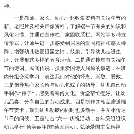
神。
一是教师、家长、幼儿一起收集资料有关端午节的
新、老照片及相关声像资料，了解端午节有关的知识和
风俗习惯。并通过宣传栏、家园联系栏、网站等多种宣
传形式，让师生进一步感受到屈原的爱国精神和感人诗
辞，增强幼儿热爱祖国之情，鼓励、引导幼儿走进生
活，开展形式多样的教育活动。二是通过搜集有关端午
节的诗词、民间传说，搜集爱国诗人屈原的事迹，在班
内分组交流学习，表达我们对他的怀念、崇敬、爱戴。
三是倡导热心家长给与幼儿包粽子的指导。幼儿自己动
手制作“粽子”，感受着民俗文化。食堂帮忙煮好。让幼
儿品尝、分享自己的劳动成果。四是制作并相互赠送端
午节贺卡，鼓励幼儿动脑的同时也多动手，并互相传达
节日的问候。五是结合“六一”庆祝活动，各年级组组织
幼儿举行“绘美丽祖国”绘画活动，弘扬爱国主义精神。