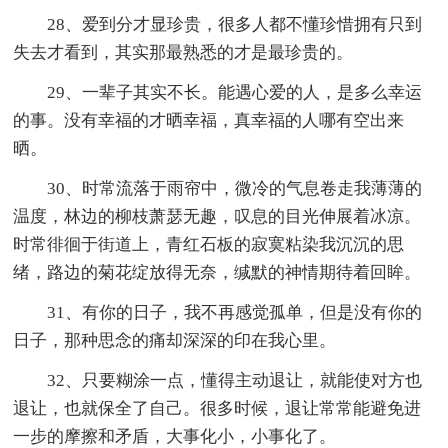
28、爱到分才显珍贵，很多人都不懂珍惜拥有只到
失去才看到，其实那最熟悉的才是最珍贵的。
29、一辈子其实不长。能遇心爱的人，是多么幸运
的事。没有幸福的才晒幸福，真幸福的人哪有空出来
晒。
30、时常流落于雨帘中，微冷的气息卷走我薄薄的
温度，林边的柳枝萧瑟无趣，叹息的目光伸展着冰凉。
时常徘徊于街道上，青红石板的寂寞粘染我沉沉的思
绪，路边的菊花绽放得无奈，缄默的神情期待着回眸。
31、有你的日子，我不再感觉孤单，但是没有你的
日子，那种思念的痛却深深的印在我心里。
32、只要糊涂一点，懂得主动退让，就能使对方也
退让，也就保全了自己。很多时候，退让常常能避免进
一步的摩擦和矛盾，大事化小，小事化了。