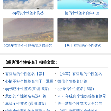
qq说说个性签名伤感
情侣个性签名合集15篇
2023年有关个性悲伤签名摘录70
【热】有哲理的个性签名
句
【经典话个性签名】相关文章：
有哲理的个性签名【荐】
【推荐】有哲理的个性签名
心情不好个性签名句子（通用
微信个性签名14篇
60句）
qq伤感个性签名(汇编15篇)
qq情侣个性签名(15篇)
悲伤的个性签名精选15篇
2023年经典个性伤感签名摘录
幸福个性签名 (通用15篇)
58条
关于梦想个性签名大全70句
经典个性悲伤签名摘录76句
【精】有哲理的个性签名