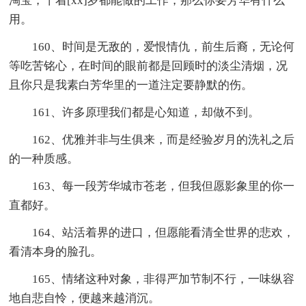
淘宝，干着[xx]岁都能做的工作，那么你要芳华有什么
用。
160、时间是无敌的，爱恨情仇，前生后裔，无论何
等吃苦铭心，在时间的眼前都是回顾时的淡尘清烟，况
且你只是我素白芳华里的一道注定要静默的伤。
161、许多原理我们都是心知道，却做不到。
162、优雅并非与生俱来，而是经验岁月的洗礼之后
的一种质感。
163、每一段芳华城市苍老，但我但愿影象里的你一
直都好。
164、站活着界的进口，但愿能看清全世界的悲欢，
看清本身的脸孔。
165、情绪这种对象，非得严加节制不行，一味纵容
地自悲自怜，便越来越消沉。