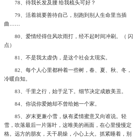
78、待我长发及腰 给我梳头可好？
79、活着就要善待自己，别跑到别人生命里当插
曲……
80、爱情经得住风吹雨打，经不起时间冲刷。（ 闪
点）
81、不是我太虚伪，是这个社会太现实。
82、每个人心里都种着一些树，春、夏、秋、冬，
冷暖自知。
83、千里之行，始于足下。细节决定成败美丑。
84、你说你爱她却不曾给她一个家。
85、岁末更兼小雪，纵有柔情蜜意又向谁说。轻
雪，吹落最后一片落叶，这唯美的画面，在心里慢慢定
格。远方的朋友，天干易燥，小心上火。抓紧睡着，别