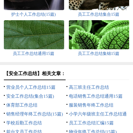
护士个人工作总结(15篇)
员工工作总结集合15篇
员工工作总结通用15篇
员工工作总结集锦15篇
【安全工作总结】相关文章：
营业员个人工作总结15篇
高三班主任工作总结
安全工作总结(集合15篇)
电话销售工作总结通用15篇
体育部工作总结
服装销售年终工作总结
销售经理年终工作总结(15篇)
小学六年级班主任工作总结通
学校后勤工作总结
用15篇
员工工作总结汇编15篇
前台文员工作总结
物业年终工作总结(15篇)