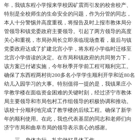
年，我镇东程小学报来学校因矿震而引发的校舍校产、
特别是全校师生的生命安全的问题，作为分管的同志，
本人十分警惕并高度重视，将报告及时上报市教体局分
管领导和镇党委政府主要领导。引起了两方领导的高度
关心和重视，市局孙局长立即亲临现场查看，最后与镇
党委政府达成了扩建北宫小学，将东程小学临时迁移至
北宫小学借读的决定。在市局和镇政府的共同努力下，
该方案已付诸实施，今年秋季开学前工程可顺利完工。
确保了东西程两村街200多名小学学生顺利开学和近80名
幼儿入园学习的大事。特别值得一提的是，我镇果庄小
学教学楼在面临资金困难的关键时刻，经过济宁市教体
局主要领导和市局包村工作组领导的积极协调和推动。
该校十分顺利地完成了教学楼的后续工程。确保了新学
年的顺利使用。在此，我也代表基层的同志和老师们向
济宁市局和曲阜市局的领导表示衷心的感谢。