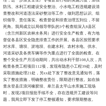
理，进一步加安全生产专项督查行动的实施力度，加强
防汛、水利工程建设安全整治、小水电工程违规建设清
查整改和河道违法采砂整治等工作，做到思想认识、组
织领导、责任落实、检查督促和排查治理五到位，不留
死角。我局成立以局领导带队的3个检查组深入8县区
（含兰州新区农林水务局）进行安全生产检查，有力地
督促各县区安全隐患排查工作的开展。各县区按照要求
对水库、塘坝、淤地坝、在建水利、农村水电、供水、
河道采砂及各类车辆等作为重点进行了全面的检查。在
整个安全生产月活动期间，共出动水利干部108人次，共
检查各类工程项目112项，发现有隐患小工程39处，及时
采取措施处理21处，另xx处下发了整改意见通知书，落
实了整改措施，明确整改责任，限期进行整改。如在抽
查永登县庄浪河橡胶坝、皋兰县太平山水库施工现场
时，发现2项目报批手续不全，存在违规开工建设等问
题，我局立即下发了停工整顿通知，要求限期整改。