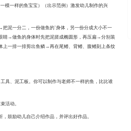
中一模一样的鱼宝宝）（出示范例）激发幼儿制作的兴
→把泥一分二，一份做鱼的`身体，另一份分成大小不一
眼睛→做鱼的身体时先把泥搓成椭圆形，再压扁→分别装
体上一排一排剪出鱼鳞→再在尾鳍、背鳍、腹鳍刻上条纹
、工具、泥工板。你可以制作与老师不一样的鱼，比比谁
结束活动。
析，鼓励幼儿自己介绍作品，并评出好作品。