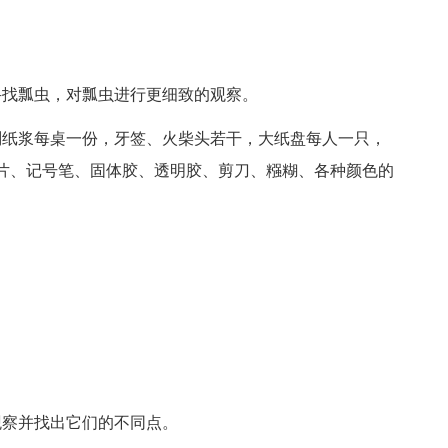
寻找瓢虫，对瓢虫进行更细致的观察。
稠纸浆每桌一份，牙签、火柴头若干，大纸盘每人一只，
片、记号笔、固体胶、透明胶、剪刀、糨糊、各种颜色的
观察并找出它们的不同点。