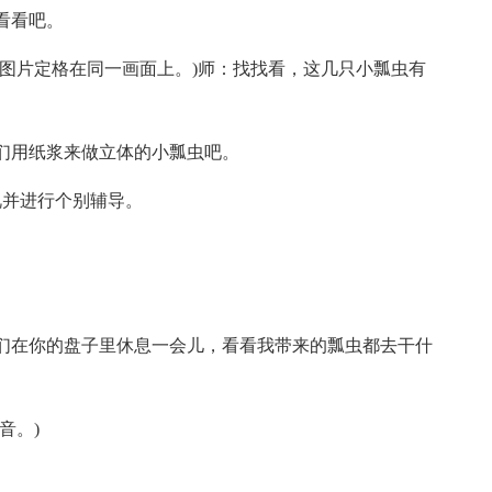
看看吧。
有图片定格在同一画面上。)师：找找看，这几只小瓢虫有
们用纸浆来做立体的小瓢虫吧。
视并进行个别辅导。
们在你的盘子里休息一会儿，看看我带来的瓢虫都去干什
音。)