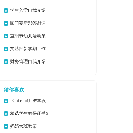
名汇总180句
学生入学自我介绍
回门宴新郎答谢词
(15篇)
重阳节幼儿活动策
划
文艺部新学期工作
计划
财务管理自我介绍
猜你喜欢
《 ai ei ui》教学设
计
精选学生的保证书6
篇
妈妈大班教案