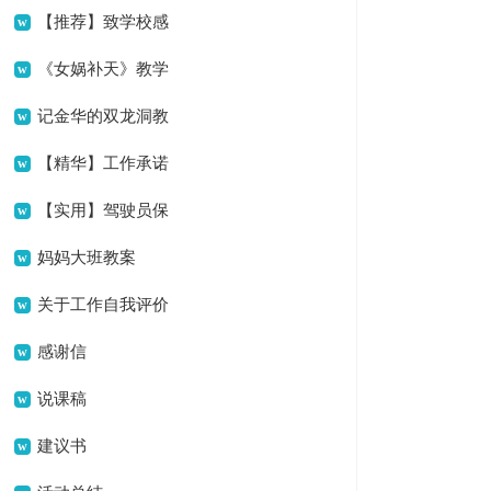
【推荐】致学校感
谢信四篇
《女娲补天》教学
反思15篇
记金华的双龙洞教
学反思
【精华】工作承诺
书四篇
【实用】驾驶员保
证书四篇
妈妈大班教案
关于工作自我评价
范文
感谢信
说课稿
建议书