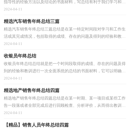
指导性的经验方法以及结论的书面材料，写总结有利于我们学习和工
作能力的提高，不妨让我们认真地完成总结吧。我们...
2024-04-11
精选汽车销售年终总结三篇
精选汽车销售年终总结三篇总结是在某一特定时间段对学习和工作生
活或其完成情况，包括取得的成绩、存在的问题及得到的经验和教训
加以回顾和分析的书面材料，它可以提升我们发现...
2024-04-11
收银员年终总结
收银员年终总结总结就是把一个时间段取得的成绩、存在的问题及得
到的经验和教训进行一次全面系统的总结的书面材料，它可以明确下
一步的工作方向，少走弯路，少犯错误，提高工作效益...
2024-04-11
精选地产销售年终总结四篇
精选地产销售年终总结四篇总结是在某一时期、某一项目或某些工作
告一段落或者全部完成后进行回顾检查、分析评价，从而得出教训和
一些规律性认识的一种书面材料，它能够使头脑更...
2024-04-11
【精品】销售人员年终总结四篇