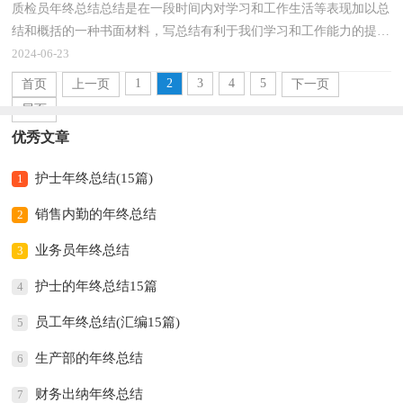
质检员年终总结总结是在一段时间内对学习和工作生活等表现加以总
结和概括的一种书面材料，写总结有利于我们学习和工作能力的提
高，不如我们来制定一份总结吧。那么你真的懂得怎...
2024-06-23
1
2
3
4
5
首页
上一页
下一页
尾页
优秀文章
护士年终总结(15篇)
1
销售内勤的年终总结
2
业务员年终总结
3
护士的年终总结15篇
4
员工年终总结(汇编15篇)
5
生产部的年终总结
6
财务出纳年终总结
7