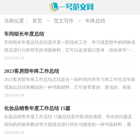
当前位置：
首页
>
范文写作
>
年终总结
车间组长年度总结
车间组长年度总结总结是对某一阶段的工作、学习或思想中的经验或
情况进行分析研究的书面材料，它可以促使我们思考，快快来写一份
总结吧。如何把总结做到重点突出呢？以下是小编收...
2024-06-24
2023客房部年终工作总结
2023客房部年终工作总结总结是在一段时间内对学习和工作生活等表
现加以总结和概括的一种书面材料，它可使零星的、肤浅的、表面的
感性认知上升到全面的、系统的、本质的理性认...
2024-06-24
化妆品销售年度工作总结 15篇
化妆品销售年度工作总结 15篇总结是对取得的成绩、存在的问题及
得到的经验和教训等方面情况进行评价与描述的一种书面材料，通过
它可以正确认识以往学习和工作中的优缺点，不如...
2024-06-24