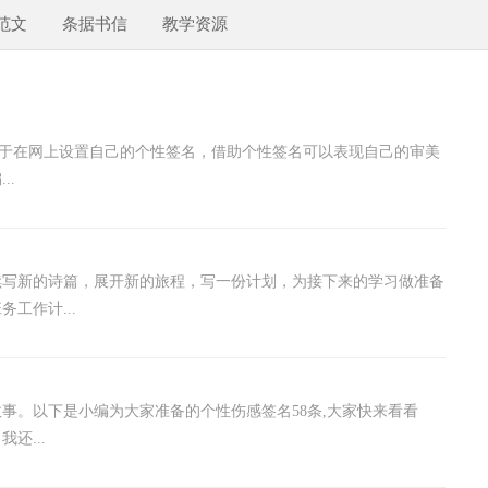
范文
条据书信
教学资源
热衷于在网上设置自己的个性签名，借助个性签名可以表现自己的审美
..
续写新的诗篇，展开新的旅程，写一份计划，为接下来的学习做准备
工作计...
故事。以下是小编为大家准备的个性伤感签名58条,大家快来看看
还...