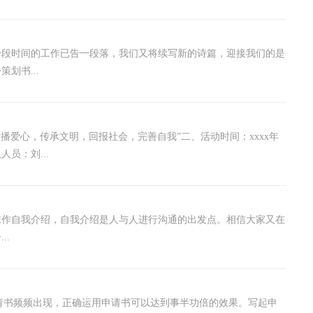
一段时间的工作已告一段落，我们又将续写新的诗篇，迎接我们的是
划书...
播爱心，传承文明，回报社会，完善自我”二、活动时间：xxxx年
员：刘...
求作自我介绍，自我介绍是人与人进行沟通的出发点。相信大家又在
..
申请书频频出现，正确运用申请书可以达到事半功倍的效果。写起申