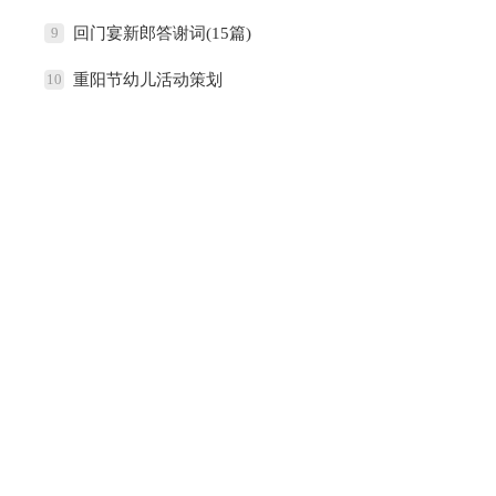
9
回门宴新郎答谢词(15篇)
10
重阳节幼儿活动策划