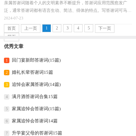
亲属答谢词随着个人的文明素养不断提升，答谢词应用范围愈发广
泛，通常答谢词都有语言生动、简洁、得体的特点。写答谢词可马虎
不得哦，以下是小编帮大家整理的亲属答谢词，欢迎大家...
2024-07-23
1
2
3
4
5
首页
上一页
下一页
尾页
优秀文章
回门宴新郎答谢词(15篇)
1
婚礼长辈答谢词15篇
2
追悼会家属答谢词(14篇)
3
满月酒答谢词合集15篇
4
家属追悼会答谢词(15篇)
5
家属追悼会答谢词14篇
6
升学宴父母的答谢词15篇
7