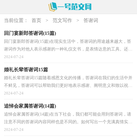
当前位置：
首页
>
范文写作
>
答谢词
回门宴新郎答谢词(15篇)
回门宴新郎答谢词(15篇)在现实生活中，答谢词的用途越来越大，答
谢词作为对他人表示感谢的一种礼仪文书，是表情达意的工具。还是
对答谢词一筹莫展吗？下面是小编精心整理的回门宴新...
2024-07-24
婚礼长辈答谢词15篇
婚礼长辈答谢词15篇随着感恩文化的传播，答谢词在我们的生活中并
不鲜见，答谢词可以帮助我们更好地表示感谢、阐明意义和致以祝
愿。说到写答谢词，相信很多人都是毫无头绪的状态吧...
2024-07-24
追悼会家属答谢词(14篇)
追悼会家属答谢词(14篇)在当下社会，我们都可能会用到答谢词，请
注意不同的答谢词内容同样也是不同的。如何写出一个充满真情实感
的答谢词？下面是小编收集整理的追悼会家属答谢词...
2024-07-24