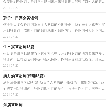
会使用到答谢词，答谢词可以用来用来答谢别人的招待或别人的帮
助。那么我们该怎么去写答谢词呢？下面是小编帮大家...
2024-07-23
孩子生日宴会答谢词
孩子生日宴会答谢词随着个人素质的不断提高，我们每个人都有可能
用到答谢词，依据不同的致谢缘由和致谢内容，答谢词可划分不同的
类型。我们该怎么写答谢词呢？以下是小编精心整理的...
2024-07-23
生日宴答谢词15篇
生日宴答谢词15篇在当下这个社会中，用到答谢词的地方越来越多，
答谢词可以帮助我们更好地表示感谢、阐明意义和致以祝愿。那么你
知道答谢词该如何写吗？下面是小编帮大家整理的生...
2024-07-23
满月酒答谢词(精选15篇)
满月酒答谢词(精选15篇)随着个人素质的不断提高，在很多情况下我
们需要用到答谢词，答谢词因不同的场合，写法可以不同。有些可以
写得活泼些，有些则要庄重些。你知道写答谢词需要注...
2024-07-23
亲属答谢词