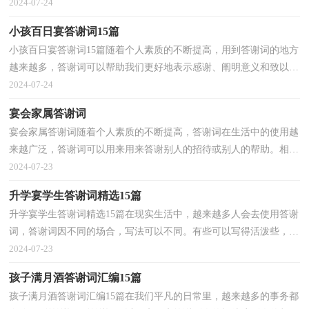
书面语与活泼生动的口语有机融合一体。相信大家又在...
2024-07-24
小孩百日宴答谢词15篇
小孩百日宴答谢词15篇随着个人素质的不断提高，用到答谢词的地方
越来越多，答谢词可以帮助我们更好地表示感谢、阐明意义和致以祝
愿。如何写出一个充满真情实感的答谢词？下面是小...
2024-07-24
宴会家属答谢词
宴会家属答谢词随着个人素质的不断提高，答谢词在生活中的使用越
来越广泛，答谢词可以用来用来答谢别人的招待或别人的帮助。相信
许多人会觉得答谢词很难写吧，以下是小编为大家收...
2024-07-23
升学宴学生答谢词精选15篇
升学宴学生答谢词精选15篇在现实生活中，越来越多人会去使用答谢
词，答谢词因不同的场合，写法可以不同。有些可以写得活泼些，有
些则要庄重些。相信大家又在为写答谢词犯愁了吧！以下...
2024-07-23
孩子满月酒答谢词汇编15篇
孩子满月酒答谢词汇编15篇在我们平凡的日常里，越来越多的事务都