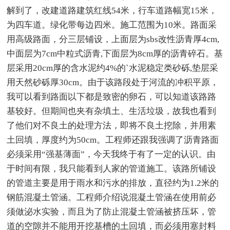
解到了，改建道路建筑红线54米，行车道路幅宽15米，
为四车道。绿化带每边四米。施工范围为10米。路面采
用高级路面，分三层铺设，上面层为sbs改性沥青厚4cm,
中面层为7cm中粒式沥青,下面层为8cm厚的沥青碎石。基
层采用20cm厚的含水泥约4%的`水泥稳定类砂砾,垫层采
用天然砂砾厚30cm。由于该路段处于河流的冲积平原，
我可以看到路面以下都是致密的卵石，可以知道该路路
基较好。但期间也夹有杂填土、生活垃圾，故我也看到
了他们对不良土的处理方法，即将不良土挖除，并用素
土回填，厚度约为50cm。工程师还跟我强调了沥青路面
必须采用“强基薄面”，今天我终于有了一定的认识。由
于时间有限，我只能看到人家的管道施工。该路所铺设
的管道主要是用于雨水和污水的排放，直径约为1.2米的
钢筋混凝土管涵。工程师介绍说混凝土管涵在使用前必
须做泌水实验，而且为了防止混凝土管涵被挤压坏，管
道的空隙并不能用开挖基槽的土回填，而必须用塞封料