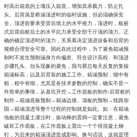
时高出箱底的土壤压入箱底，增加其承载力，防止扎
头。后背虽是桥涵顶进时的临时设施，但必须确保安
全。顶进前要承受背后填土的水平推力，顶进时，板桩
式后背由桩后土的水平抗力承受全部千斤顶的顶力。正
确的确定顶进时的顶力，关系着决定顶进设备和后背的
规模合理安全可靠。因此在此过程中，为了避免箱涵预
制时不发生预制涵身方向偏差、符合设计高程、和顶进
步骤扎头、抬头现象的避免，我与瞿总每天反复的复核
箱涵标高，以及后背装的施工工作。箱涵预制，细中有
粗，粗中有细，尤其是各技术参数的控制，确实不是一
件简单的事情，从基坑开挖→工作底板的制作/后背桩的
制作→箱涵底板预制→箱涵边墙、顶板的预制→线路加
固→箱涵顶进等整个过程的控制就是如此。如：在箱涵
地板的混凝土灌注时，振动棒的震捣一定要注意，避免
破坏工作底板，在工作底板上震出一个个得混凝土铆
钉，为后来的箱涵顶进造成影响。换句话说，这就是理