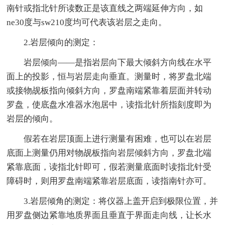
南针或指北针所读数正是该直线之两端延伸方向，如
ne30度与sw210度均可代表该岩层之走向。
2.岩层倾向的测定：
岩层倾向——是指岩层向下最大倾斜方向线在水平
面上的投影，恒与岩层走向垂直。测量时，将罗盘北端
或接物觇板指向倾斜方向，罗盘南端紧靠着层面并转动
罗盘，使底盘水准器水泡居中，读指北针所指刻度即为
岩层的倾向。
假若在岩层顶面上进行测量有困难，也可以在岩层
底面上测量仍用对物觇板指向岩层倾斜方向，罗盘北端
紧靠底面，读指北针即可，假若测量底面时读指北针受
障碍时，则用罗盘南端紧靠岩层底面，读指南针亦可。
3.岩层倾角的测定：将仪器上盖开启到极限位置，并
用罗盘侧边紧靠地质界面且垂直于界面走向线，让长水