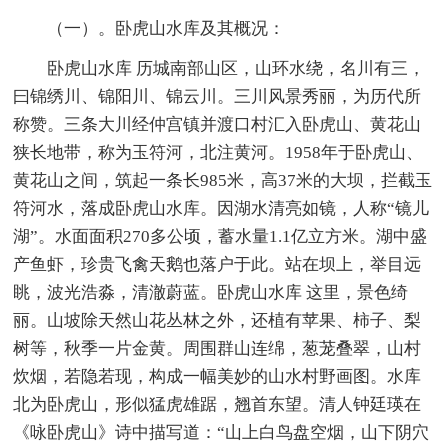
（一）。卧虎山水库及其概况：
卧虎山水库 历城南部山区，山环水绕，名川有三，
曰锦绣川、锦阳川、锦云川。三川风景秀丽，为历代所
称赞。三条大川经仲宫镇并渡口村汇入卧虎山、黄花山
狭长地带，称为玉符河，北注黄河。1958年于卧虎山、
黄花山之间，筑起一条长985米，高37米的大坝，拦截玉
符河水，落成卧虎山水库。因湖水清亮如镜，人称“镜儿
湖”。水面面积270多公顷，蓄水量1.1亿立方米。湖中盛
产鱼虾，珍贵飞禽天鹅也落户于此。站在坝上，举目远
眺，波光浩淼，清澈蔚蓝。卧虎山水库 这里，景色绮
丽。山坡除天然山花丛林之外，还植有苹果、柿子、梨
树等，秋季一片金黄。周围群山连绵，葱茏叠翠，山村
炊烟，若隐若现，构成一幅美妙的山水村野画图。水库
北为卧虎山，形似猛虎雄踞，翘首东望。清人钟廷瑛在
《咏卧虎山》诗中描写道：“山上白鸟盘空烟，山下阴穴