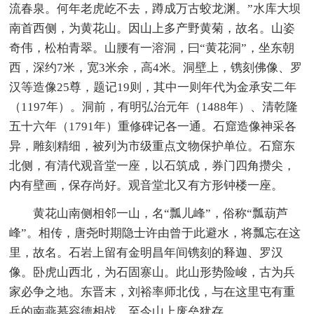
流春泉。何年老虎屹不去，蹲成万古蛟龙渊。”水库大坝
南首西侧，为黄花山。因山上多产野黄菊，故名。山姿
奇伟，松柏青翠。山腰有一溶洞，曰“黄花洞”，坐东朝
西，深约7米，宽3米余，高4米。洞壁上，镌刻佛像、罗
汉等造像25尊，题记19则，其中一则年代为金承安二年
（1197年）。洞前，有明弘治元年（1488年）、清乾隆
五十六年（1791年）重修碑记各一通。石窟造像神采各
异，雕刻精细，被列为市级重点文物保护单位。石窟东
北侧，有清代观音堂一座，以石筑成，券门四角攒尖，
内有壁画，保存尚好。观音堂北又有方形钟楼一座。
黄花山南侧相邻一山，名“瓢儿峰”，俗称“瓢葫芦
峰”。相传，唐尧时期隐士许由曾于此避水，将瓢忘在这
里，故名。石岩上留有金明昌年间镌刻的释迦、罗汉
像。卧虎山西北，为石固寨山。此山形势险峻，古为兵
家必争之地。东晋末，刘裕率师北伐，与在这里屯有重
兵的南燕慕容德相战，至今山上废垒犹存。