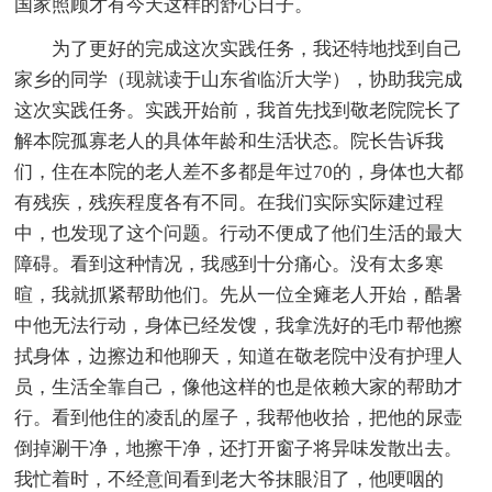
国家照顾才有今天这样的舒心日子。
为了更好的完成这次实践任务，我还特地找到自己
家乡的同学（现就读于山东省临沂大学），协助我完成
这次实践任务。实践开始前，我首先找到敬老院院长了
解本院孤寡老人的具体年龄和生活状态。院长告诉我
们，住在本院的老人差不多都是年过70的，身体也大都
有残疾，残疾程度各有不同。在我们实际实际建过程
中，也发现了这个问题。行动不便成了他们生活的最大
障碍。看到这种情况，我感到十分痛心。没有太多寒
暄，我就抓紧帮助他们。先从一位全瘫老人开始，酷暑
中他无法行动，身体已经发馊，我拿洗好的毛巾帮他擦
拭身体，边擦边和他聊天，知道在敬老院中没有护理人
员，生活全靠自己，像他这样的也是依赖大家的帮助才
行。看到他住的凌乱的屋子，我帮他收拾，把他的尿壶
倒掉涮干净，地擦干净，还打开窗子将异味发散出去。
我忙着时，不经意间看到老大爷抹眼泪了，他哽咽的