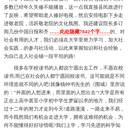
多数已经年久失修不能播放，这一点我直接县民政进行
了反映，希望帮助老人修好电视，然后安排电影下乡走
进敬老院，活跃敬老院的文化氛围。我还建议院长多订
阅几份中国日报和齐
……此处隐藏7842个字……
的、对
社会有用的人才，我们必须在大学里努力学习，加大社
会实践，的参与社活动，以此来掌握知识和社会经验，
为自己走入社会铺一段平坦的路!
很多在学校读书的人都说宁愿出去工作，不愿在校
读书;而已在社会的人都宁愿回校读书。这可能就是不同
环境造就不同的人吧!就像钱钟书先生的《围城》里所说
的：“外面的人想进来，而里面的人想出去”!大学是所有
正在上高中甚至小学初中学生梦寐以求的地方，我们经
过十二年的努力才走到今天!道路漫漫，一路走来不易，
而今既然我们有机会走进大学，拥有这难得的机会，为
何不能懂得好好珍惜呢?我们上学，学习先进的科学知