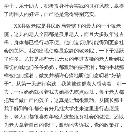
学子，乐于助人，积极投身社会实践的良好风貌，赢得
了周围人的好评，自己还是觉得特别充实。
XX县敬老院是县民政局管辖下的最大的一个敬老
院，这儿的老人全部都是孤巢老人，而且大多数年过古
稀，身体都已经行动不便。他们迫切期待能得到更多社
会的关怀。我的出现使略显寂静的敬老院，一下子活跃
了许多。尤其是那些无儿无女的年过古稀的老人听到我
亲切的喊他们爷爷奶奶，都激动的要落泪，我的手就那
样被他们握着，微笑并稍许心痛地听他们念叨着“好孩
子”。从第一天进行实践，我就被这群老人感动着，刚一
去，一位奶奶就拉着我去她那先吃点西瓜，每个老人都
把我当做自己的孩子，这真是让我很激动。从院长那里
我了解到每年都会有好几批大学生来这里进行志愿服
务，老人们都很喜欢年轻人这些服务社会的做法。还以
为老人拿着自己的党证，激动地告诉我，党的政策好，