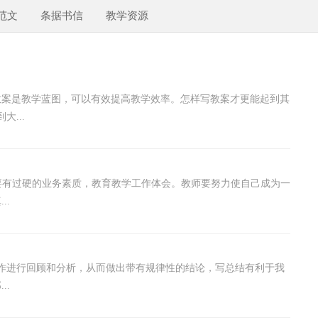
范文
条据书信
教学资源
教案是教学蓝图，可以有效提高教学效率。怎样写教案才更能起到其
...
，要有过硬的业务素质，教育教学工作体会。教师要努力使自己成为一
..
作进行回顾和分析，从而做出带有规律性的结论，写总结有利于我
..