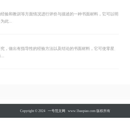
的经验和教训等方面情况进行评价与描述的一种书面材料，它可以明
此...
研究，做出有指导性的经验方法以及结论的书面材料，它可使零星
..
Copyright © 2024
一号范文网
www.1haopiao.com 版权所有