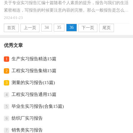
关于专业实习报告汇编十篇随着个人素质的提升，报告与我们的生活
紧密相连，写报告的时候要注意内容的完整。那么一般报告是怎么写
的呢？以下是小编整理的专业实习报告10篇，仅供参考...
2024-01-23
34
35
36
首页
上一页
下一页
尾页
优秀文章
生产实习报告精选15篇
1
工程实习报告集锦15篇
2
测量的实习报告(15篇)
3
工程实习报告通用15篇
4
毕业生实习报告(合集15篇)
5
纺织厂实习报告
6
销售类实习报告
7